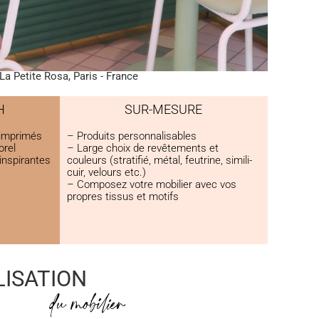
La Petite Rosa, Paris - France
H
SUR-MESURE
 imprimés
– Produits personnalisables
orel
– Large choix de revêtements et
 inspirantes
couleurs (stratifié, métal, feutrine, simili-
cuir, velours etc.)
– Composez votre mobilier avec vos
propres tissus et motifs
ISATION
du mobilier