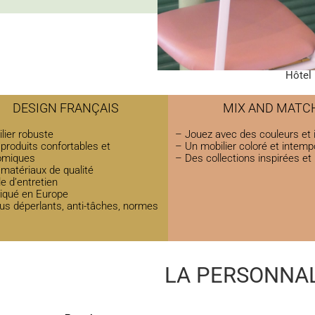
Hôtel 
DESIGN FRANÇAIS
MIX AND MATC
lier robuste
– Jouez avec des couleurs et
produits confortables et
– Un mobilier coloré et intemp
omiques
– Des collections inspirées et
matériaux de qualité
le d’entretien
iqué en Europe
us déperlants, anti-tâches, normes
LA PERSONNAL