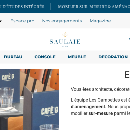
MOBILIER SUR-MESURE & AMÉNAGEMENT
TARIFS D
Espace pro
Nos engagements
Magazine
BUREAU
CONSOLE
MEUBLE
DECORATION
E
Vous êtes architecte, décorate
L’équipe Les Gambettes est 
d’aménagement.
Nous propo
mobilier
sur-mesure
parmi le