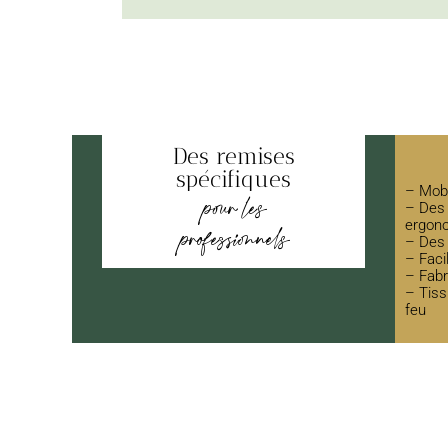
Des remises
spécifiques
– Mobi
pour les
– Des 
ergon
professionnels
– Des 
– Faci
– Fabr
– Tiss
feu