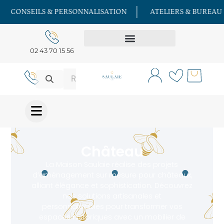
ONSEILS & PERSONNALISATION
ATELIERS & BUREAU D'ÉT
02 43 70 15 56
Château
La Maison Saulaie réalise des projets
d’aménagement sur mesure pour châteaux,
alliant élégance et sophistication. Découvrez
nos solutions artisanales et
personnalisables pour transformer vos
espaces historiques avec un mobilier de