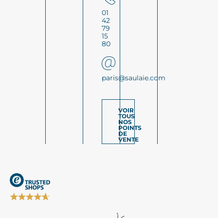
01
42
79
15
80
paris@saulaie.com
VOIR
TOUS
NOS
POINTS
DE
VENTE