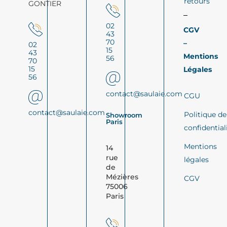
retours
GONTIER
02
CGV
43
70
–
02
15
43
Mentions
56
70
15
Légales
56
contact@saulaie.com
CGU
contact@saulaie.com
Politique de
Showroom
Paris
confidential
Mentions
14
rue
légales
de
Mézières
CGV
75006
Paris