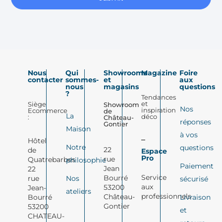
Nous
Qui
Showrooms
Magazine
Foire
contacter
sommes-
et
aux
nous
magasins
questions
?
Tendances
et
Siège
Showroom
Nos
inspiration
Ecommerce
de
La
déco
:
Château-
réponses
Gontier
Maison
à vos
Hôtel
Notre
questions
22
de
Espace
Pro
rue
Quatrebarbes
philosophie
Paiement
Jean
22
Service
Bourré
Nos
rue
sécurisé
aux
53200
Jean-
ateliers
professionnels
Château-
Livraison
Bourré
Gontier
53200
et
CHATEAU-