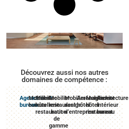
Découvrez aussi nos autres
domaines de compétence :
Agencement
Mobilier
Mobilier
Mobilier
Mobilier
Aménagement
Mobilier
Architecture
bureau
bureau
hôtellerie
restaurant
design
hôtel
hôtel
intérieur
restauration
haut
d’entreprise
restaurant
bureau
de
gamme